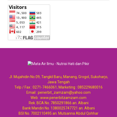
Jl. Mujahidin No.09, Tangkil Baru, Manang, Grogol, Sukoharjo,
Jawa Tengah
Telp / Fax : 0271-7466061; Marketing : 085229680016
Email : penerbit_zamzam@yahoo.com
Web : www.penerbitzamzam.com
Rek. BCA No. 7850291866 an. Albani
Bank Mandiri No. 1380025747721 an. Albani
BSI No. 7002110495 an. Mutsanna Abdul Qohhar