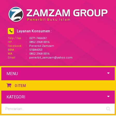
Layanan Konsumen :
Telp / Fax
:
0271-7466061
HP
:
0852 2968 0016
Facebook
:
Penerbit Zamzam
BBM
:
51BA4053
WA
:
0852 2968 0016
Email
:
penerbit_zamzam@yahoo.com
MENU
0
ITEM
KATEGORI