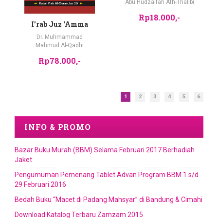
Abu Hudzaifah Ath-Thalibi
Rp18.000,-
I’rab Juz ‘Amma
Dr. Muhmammad
Mahmud Al-Qadhi
Rp78.000,-
1
2
3
4
5
6
INFO & PROMO
Bazar Buku Murah (BBM) Selama Februari 2017 Berhadiah
Jaket
Pengumuman Pemenang Tablet Advan Program BBM 1 s/d
29 Februari 2016
Bedah Buku “Macet di Padang Mahsyar” di Bandung & Cimahi
Download Katalog Terbaru Zamzam 2015