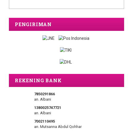
PENGIRIMAN
REKENING BANK
7850291866
an. Albani
1380025747721
an. Albani
7002110495
an. Mutsanna Abdul Qohhar