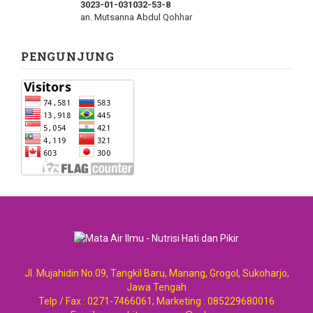
3023-01-031032-53-8
an. Mutsanna Abdul Qohhar
PENGUNJUNG
Jl. Mujahidin No.09, Tangkil Baru, Manang, Grogol, Sukoharjo,
Jawa Tengah
Telp / Fax : 0271-7466061; Marketing : 085229680016