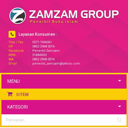
Layanan Konsumen :
Telp / Fax
:
0271-7466061
HP
:
0852 2968 0016
Facebook
:
Penerbit Zamzam
BBM
:
51BA4053
WA
:
0852 2968 0016
Email
:
penerbit_zamzam@yahoo.com
MENU
0
ITEM
KATEGORI