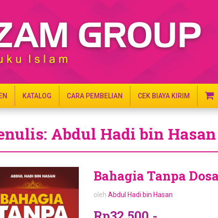
EN
KATALOG
CARA PEMBELIAN
CEK BIAYA KIRIM
enulis: Abdul Hadi bin Hasan
Bahagia Tanpa Dos
oleh
Abdul Hadi bin Hasan
Rp32.500,-