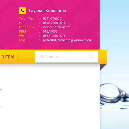
Layanan Konsumen :
Telp / Fax
:
0271-7466061
HP
:
0852 2968 0016
Facebook
:
Penerbit Zamzam
BBM
:
51BA4053
WA
:
0852 2968 0016
Email
:
penerbit_zamzam@yahoo.com
0
ITEM
a