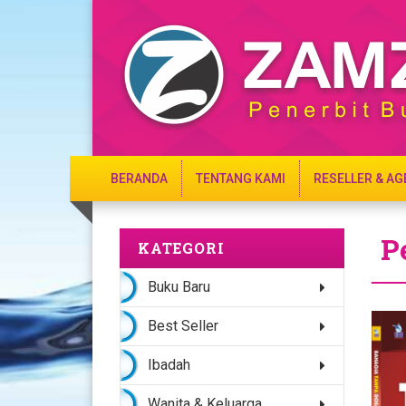
BERANDA
TENTANG KAMI
RESELLER & AG
P
KATEGORI
Buku Baru
Best Seller
Ibadah
Wanita & Keluarga