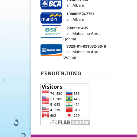
an. Albani
1380025747721
an. Albani
7002110495
an. Mutsanna Abdul
Qohhar
3023-01-031032-53-8
an. Mutsanna Abdul
Qohhar
PENGUNJUNG