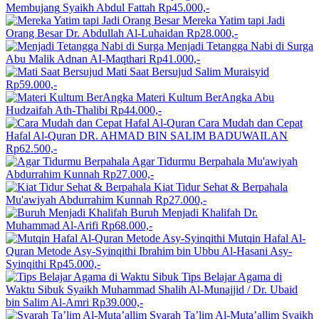
Membujang
Syaikh Abdul Fattah
Rp45.000,-
Mereka Yatim tapi Jadi
Orang Besar
Dr. Abdullah Al-Luhaidan
Rp28.000,-
Menjadi Tetangga Nabi di Surga
Abu Malik Adnan AI-Maqthari
Rp41.000,-
Mati Saat Bersujud
Salim Muraisyid
Rp59.000,-
Materi Kultum BerAngka
Abu
Hudzaifah Ath-Thalibi
Rp44.000,-
Cara Mudah dan Cepat
Hafal Al-Quran
DR. AHMAD BIN SALIM BADUWAILAN
Rp62.500,-
Agar Tidurmu Berpahala
Mu'awiyah
Abdurrahim Kunnah
Rp27.000,-
Kiat Tidur Sehat & Berpahala
Mu'awiyah Abdurrahim Kunnah
Rp27.000,-
Buruh Menjadi Khalifah
Dr.
Muhammad Al-Arifi
Rp68.000,-
Mutqin Hafal Al-
Quran Metode Asy-Syinqithi
Ibrahim bin Ubbu Al-Hasani Asy-
Syinqithi
Rp45.000,-
Tips Belajar Agama di
Waktu Sibuk
Syaikh Muhammad Shalih Al-Munajjid / Dr. Ubaid
bin Salim Al-Amri
Rp39.000,-
Syarah Ta’lim Al-Muta’allim
Syaikh