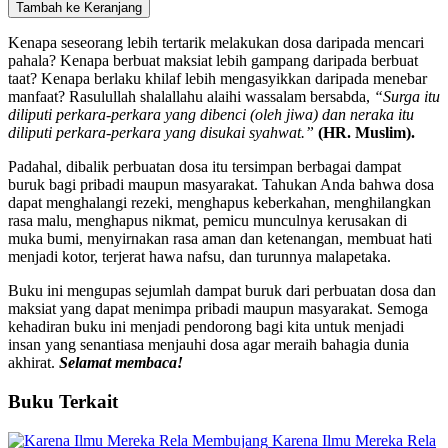
Tambah ke Keranjang
Kenapa seseorang lebih tertarik melakukan dosa daripada mencari
pahala? Kenapa berbuat maksiat lebih gampang daripada berbuat
taat? Kenapa berlaku khilaf lebih mengasyikkan daripada menebar
manfaat? Rasulullah shalallahu alaihi wassalam bersabda,
“Surga itu
diliputi perkara-perkara yang dibenci (oleh jiwa) dan neraka itu
diliputi perkara-perkara yang disukai syahwat.”
(HR. Muslim).
Padahal, dibalik perbuatan dosa itu tersimpan berbagai dampat
buruk bagi pribadi maupun masyarakat. Tahukan Anda bahwa dosa
dapat menghalangi rezeki, menghapus keberkahan, menghilangkan
rasa malu, menghapus nikmat, pemicu munculnya kerusakan di
muka bumi, menyirnakan rasa aman dan ketenangan, membuat hati
menjadi kotor, terjerat hawa nafsu, dan turunnya malapetaka.
Buku ini mengupas sejumlah dampat buruk dari perbuatan dosa dan
maksiat yang dapat menimpa pribadi maupun masyarakat. Semoga
kehadiran buku ini menjadi pendorong bagi kita untuk menjadi
insan yang senantiasa menjauhi dosa agar meraih bahagia dunia
akhirat.
Selamat membaca!
Buku
Terkait
Karena Ilmu Mereka Rela