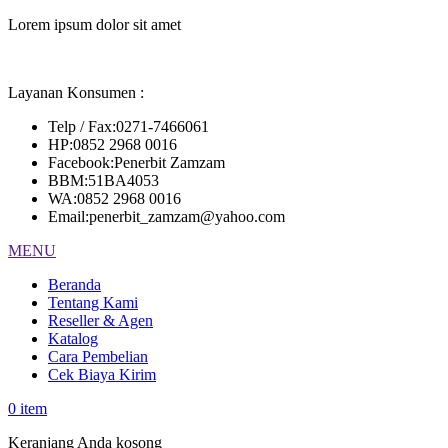
Lorem ipsum dolor sit amet
Layanan Konsumen :
Telp / Fax
:
0271-7466061
HP
:
0852 2968 0016
Facebook
:
Penerbit Zamzam
BBM
:
51BA4053
WA
:
0852 2968 0016
Email
:
penerbit_zamzam@yahoo.com
MENU
Beranda
Tentang Kami
Reseller & Agen
Katalog
Cara Pembelian
Cek Biaya Kirim
0
item
Keranjang Anda kosong