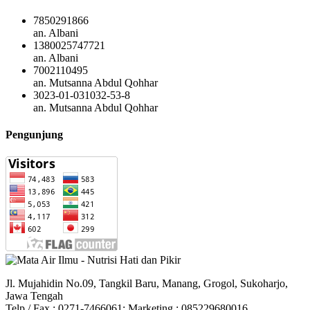
7850291866
an. Albani
1380025747721
an. Albani
7002110495
an. Mutsanna Abdul Qohhar
3023-01-031032-53-8
an. Mutsanna Abdul Qohhar
Pengunjung
Jl. Mujahidin No.09, Tangkil Baru, Manang, Grogol, Sukoharjo,
Jawa Tengah
Telp / Fax : 0271-7466061; Marketing : 085229680016