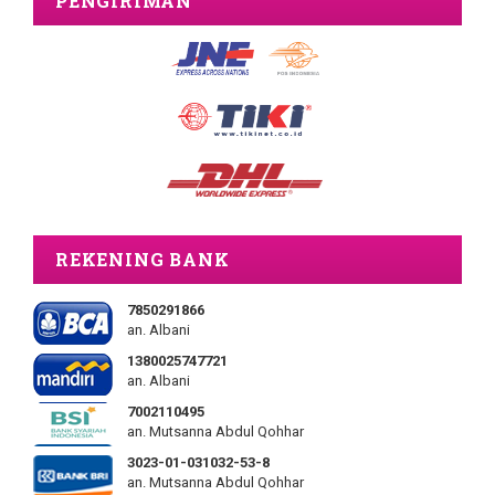
PENGIRIMAN
REKENING BANK
7850291866
an. Albani
1380025747721
an. Albani
7002110495
an. Mutsanna Abdul Qohhar
3023-01-031032-53-8
an. Mutsanna Abdul Qohhar