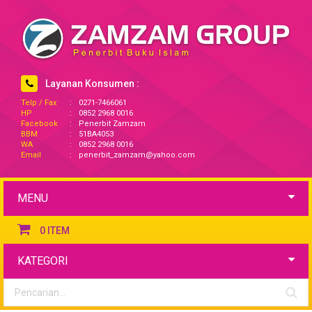
Layanan Konsumen :
Telp / Fax
:
0271-7466061
HP
:
0852 2968 0016
Facebook
:
Penerbit Zamzam
BBM
:
51BA4053
WA
:
0852 2968 0016
Email
:
penerbit_zamzam@yahoo.com
MENU
0
ITEM
KATEGORI