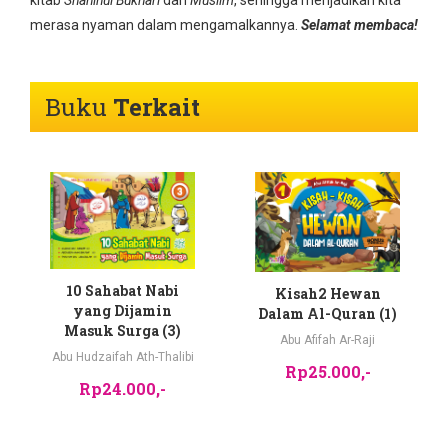
kitab
Shahihul Bukhari
dan
Muslim
, sehingga menjadikan kita
merasa nyaman dalam mengamalkannya.
Selamat membaca!
Buku
Terkait
10 Sahabat Nabi
Kisah2 Hewan
yang Dijamin
Dalam Al-Quran (1)
Masuk Surga (3)
Abu Afifah Ar-Raji
Abu Hudzaifah Ath-Thalibi
Rp25.000,-
Rp24.000,-