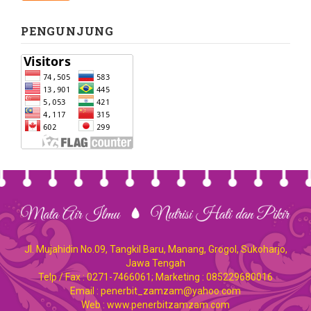
PENGUNJUNG
Jl. Mujahidin No.09, Tangkil Baru, Manang, Grogol, Sukoharjo,
Jawa Tengah
Telp / Fax : 0271-7466061; Marketing : 085229680016
Email : penerbit_zamzam@yahoo.com
Web : www.penerbitzamzam.com