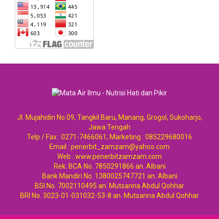
Jl. Mujahidin No.09, Tangkil Baru, Manang, Grogol, Sukoharjo,
Jawa Tengah
Telp / Fax : 0271-7466061; Marketing : 085229680016
Email : penerbit_zamzam@yahoo.com
Web : www.penerbitzamzam.com
Rek. BCA No. 7850291866 an. Albani
Bank Mandiri No. 1380025747721 an. Albani
BSI No. 7002110495 an. Mutsanna Abdul Qohhar
BRI No. 3023-01-031032-53-8 an. Mutsanna Abdul Qohhar