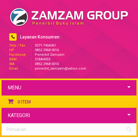
Layanan Konsumen :
Telp / Fax
:
0271-7466061
HP
:
0852 2968 0016
Facebook
:
Penerbit Zamzam
BBM
:
51BA4053
WA
:
0852 2968 0016
Email
:
penerbit_zamzam@yahoo.com
MENU
0
ITEM
KATEGORI