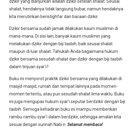
dzikir yang dianjurkan adalah dzikir setelah shalat. Seusai
shalat, hendaknya tidak langsung bubar, namun hendaknya
kita merutinkan beristighfar dan bacaan dzikir.
Dzikir bersama sudah jamak dilakukan kaum muslimin di
mana-mana. Di sisi lain, banyak kaum muslimin yang
melakukan dzikir dengan biji tasbih, baik seusai shalat
maupun di luar shalat. Tahukah Anda bagaimana hukum
dzikir bersama sesudah shalat dan dzikir dengan biji tasbih
dalam tinjuan syar’i?
Buku ini menyorot praktik dzikir bersama yang dilakukan di
masjid-masjid, rumah dan tempat lainnya pada momen-
momen tertentu, atau pun sesudah shalat lima waktu. Buku
ini juga mengupas hukum syar’i seputar berdzikir dengan biji
tasbih. Semoga kehadiran buku ini mampu memberikan
rambu-rambu syar’i dalam berdzikir, sehingga amalan kita
sesuai dengan sunnah Nabi n.
Selamat membaca!