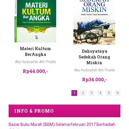
Materi Kultum
Dahsyatnya
BerAngka
Sedekah Orang
Miskin
Abu Hudzaifah Ath-Thalibi
Rp44.000,-
Abu Hudzaifah Ath-Thalibi
Rp34.000,-
1
2
3
4
5
6
INFO & PROMO
Bazar Buku Murah (BBM) Selama Februari 2017 Berhadiah