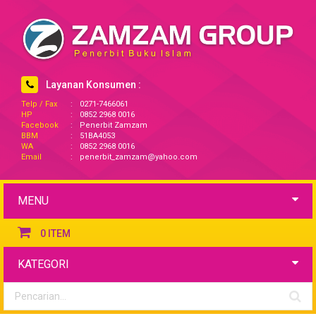
Layanan Konsumen :
Telp / Fax
:
0271-7466061
HP
:
0852 2968 0016
Facebook
:
Penerbit Zamzam
BBM
:
51BA4053
WA
:
0852 2968 0016
Email
:
penerbit_zamzam@yahoo.com
MENU
0
ITEM
KATEGORI