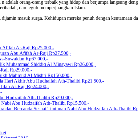
n adalah orang-orang terbaik yang hidup dan berjumpa langsung den
eribadah, dan teguh memperjuangkan Islam.
 dijamin masuk surga. Kehidupan mereka penuh dengan keutamaan dan k
 Afifah Ar-Raji
Rp25.000,-
Quran
Abu Afifah Ar-Raji
Rp27.500,-
 As-Suwaidan
Rp67.000,-
lik
Muhammad Shiddiq Al-Minsyawi
Rp26.000,-
-Raji
Rp29.000,-
aikh Mahmud Al-Mishri
Rp150.000,-
da Hari Akhir
Abu Hudhaifah Ath-Thalibi
Rp21.500,-
fifah Ar-Raji
Rp24.000,-
-
bu Hudzaifah Ath-Thalibi
Rp29.000,-
n Nabi
Abu Hudzaifah Ath-Thalibi
Rp15.500,-
ra dan Bercanda Sesuai Tuntunan Nabi
Abu Hudzaifah Ath-Thalibi
Rp
ket