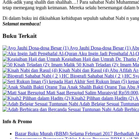
Adik-adik yang shalih dan shalihah…! Para sahabat Nabi Muhammad 
tetap memegang teguh keimanan. Mereka selalu bersemangat dalam b
Di dalam buku ini dikisahkan kehidupan sepuluh sahabat Nabi n yang
Selamat membaca!
Buku
Terkait
Ayo Jauhi Dosa-dosa Besar (1)
Abu
Aku Ingin Jadi Penghafal Al-
Keajaiban Haji dan Umrah
Dr. Thariq
50 Kisah Teladan (2): Imam Ma
Kisah Nabi dan Rasul (4)
Abu Afifah Ar
Biografi Sahabat Nabi ( 2 ) HC
Sy
Seri Rukun Iman (5) kepa
Anak Shalih Bakti Orang Tua
Abu A
Mati Saat Bersujud
Salim Muraisyid
Rp59.000,
Kisah2 Pilihan dalam Hadits (2)
A
Adab Belajar Sesuai Tuntuna
Adab Berbica
Info & Promo
Bazar Buku Murah (BBM) Selama Februari 2017 Berhadiah Ja