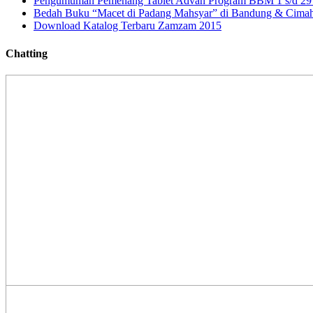
Pengumuman Pemenang Tablet Advan Program BBM 1 s/d 29 
Bedah Buku “Macet di Padang Mahsyar” di Bandung & Cimah
Download Katalog Terbaru Zamzam 2015
Chatting