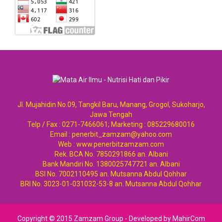
Jl. Mujahidin No.09, Tangkil Baru, Manang, Grogol, Sukoharjo,
Jawa Tengah
Telp / Fax : 0271-7466061; Marketing : 085229680016
Email : penerbit_zamzam@yahoo.com
Web : www.penerbitzamzam.com
Rek. BCA No. 7850291866 an. Albani
Bank Mandiri No. 1380025747721 an. Albani
BSI No. 7002110495 an. Mutsanna Abdul Qohhar
BRI No. 3023-01-031032-53-8 an. Mutsanna Abdul Qohhar
Copyright © 2015 Zamzam Group -
Developed by
MahirCom