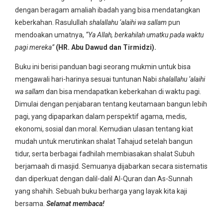
dengan beragam amaliah ibadah yang bisa mendatangkan
keberkahan. Rasulullah
shalallahu ‘alaihi wa sallam
pun
mendoakan umatnya,
“Ya Allah, berkahilah umatku pada waktu
pagi mereka”
(HR. Abu Dawud dan Tirmidzi).
Buku ini berisi panduan bagi seorang mukmin untuk bisa
mengawali hari-harinya sesuai tuntunan Nabi
shalallahu ‘alaihi
wa sallam
dan bisa mendapatkan keberkahan di waktu pagi.
Dimulai dengan penjabaran tentang keutamaan bangun lebih
pagi, yang dipaparkan dalam perspektif agama, medis,
ekonomi, sosial dan moral. Kemudian ulasan tentang kiat
mudah untuk merutinkan shalat Tahajud setelah bangun
tidur, serta berbagai fadhilah membiasakan shalat Subuh
berjamaah di masjid. Semuanya dijabarkan secara sistematis
dan diperkuat dengan dalil-dalil Al-Quran dan As-Sunnah
yang shahih. Sebuah buku berharga yang layak kita kaji
bersama.
Selamat membaca!