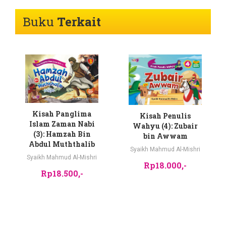
Buku
Terkait
Kisah Panglima
Kisah Penulis
Islam Zaman Nabi
Wahyu (4): Zubair
(3): Hamzah Bin
bin Awwam
Abdul Muththalib
Syaikh Mahmud Al-Mishri
Syaikh Mahmud Al-Mishri
Rp18.000,-
Rp18.500,-