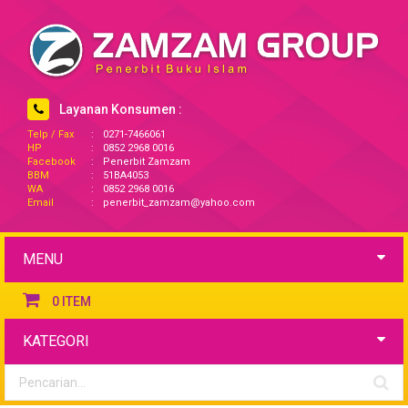
Layanan Konsumen :
Telp / Fax
:
0271-7466061
HP
:
0852 2968 0016
Facebook
:
Penerbit Zamzam
BBM
:
51BA4053
WA
:
0852 2968 0016
Email
:
penerbit_zamzam@yahoo.com
MENU
0
ITEM
KATEGORI