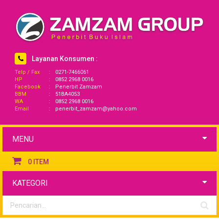
Layanan Konsumen :
Telp / Fax
:
0271-7466061
HP
:
0852 2968 0016
Facebook
:
Penerbit Zamzam
BBM
:
51BA4053
WA
:
0852 2968 0016
Email
:
penerbit_zamzam@yahoo.com
MENU
0
ITEM
KATEGORI