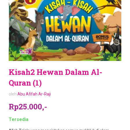
Kisah2 Hewan Dalam Al-
Quran (1)
oleh
Abu Afifah Ar-Raji
Rp25.000,-
Tersedia