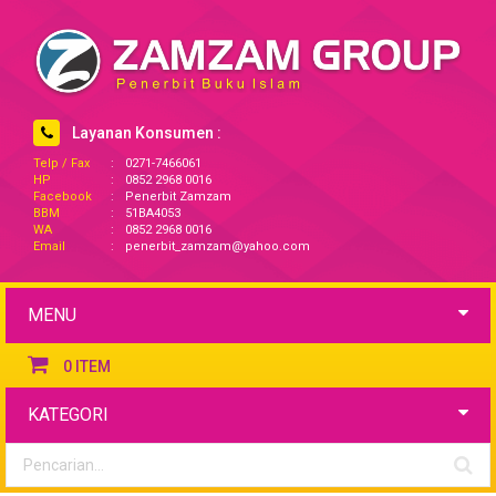
Layanan Konsumen :
Telp / Fax
:
0271-7466061
HP
:
0852 2968 0016
Facebook
:
Penerbit Zamzam
BBM
:
51BA4053
WA
:
0852 2968 0016
Email
:
penerbit_zamzam@yahoo.com
MENU
0
ITEM
KATEGORI