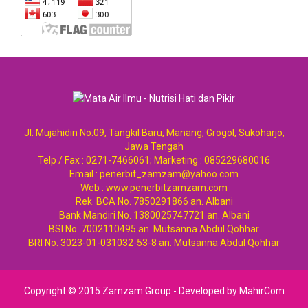
Jl. Mujahidin No.09, Tangkil Baru, Manang, Grogol, Sukoharjo,
Jawa Tengah
Telp / Fax : 0271-7466061; Marketing : 085229680016
Email : penerbit_zamzam@yahoo.com
Web : www.penerbitzamzam.com
Rek. BCA No. 7850291866 an. Albani
Bank Mandiri No. 1380025747721 an. Albani
BSI No. 7002110495 an. Mutsanna Abdul Qohhar
BRI No. 3023-01-031032-53-8 an. Mutsanna Abdul Qohhar
Copyright © 2015 Zamzam Group -
Developed by
MahirCom