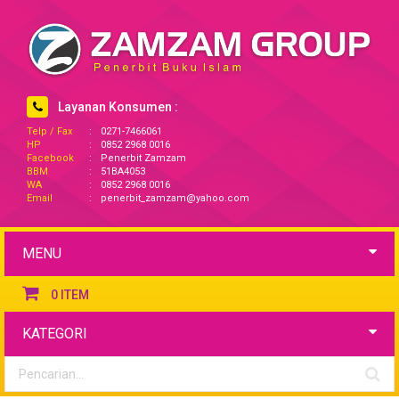
Layanan Konsumen :
Telp / Fax
:
0271-7466061
HP
:
0852 2968 0016
Facebook
:
Penerbit Zamzam
BBM
:
51BA4053
WA
:
0852 2968 0016
Email
:
penerbit_zamzam@yahoo.com
MENU
0
ITEM
KATEGORI