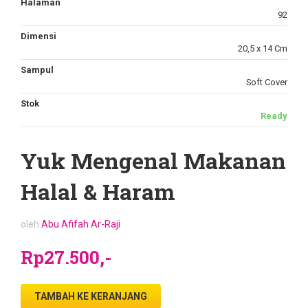
Halaman
92
Dimensi
20,5 x 14 Cm
Sampul
Soft Cover
Stok
Ready
Yuk Mengenal Makanan
Halal & Haram
oleh
Abu Afifah Ar-Raji
Rp27.500,-
TAMBAH KE KERANJANG