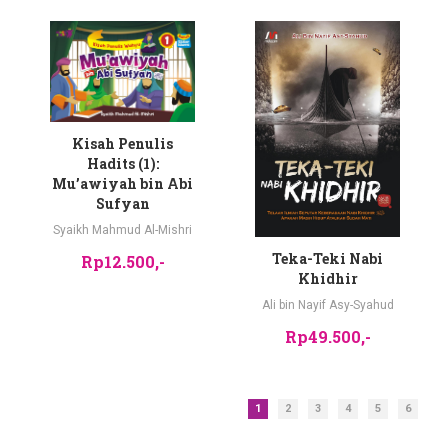
Kisah Penulis
Hadits (1):
Mu’awiyah bin Abi
Sufyan
Syaikh Mahmud Al-Mishri
Teka-Teki Nabi
Rp12.500,-
Khidhir
Ali bin Nayif Asy-Syahud
Rp49.500,-
1
2
3
4
5
6