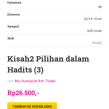
Halaman
85
Dimensi
20,5 X 14 cm
Sampul
Soft Cover
Stok
Ready
Kisah2 Pilihan dalam
Hadits (3)
oleh
Abu Hudzaifah Ath-Thalibi
Rp26.500,-
TAMBAH KE KERANJANG