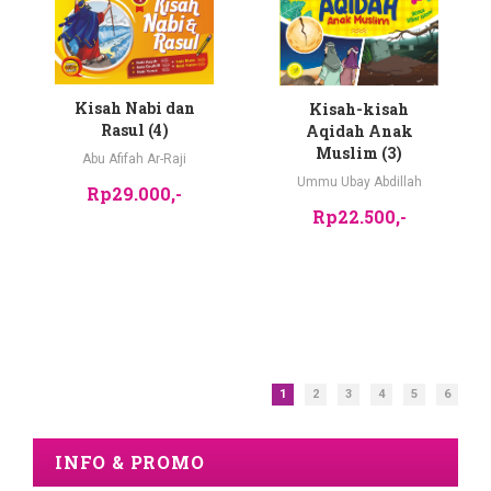
Kisah Nabi dan
Kisah-kisah
Rasul (4)
Aqidah Anak
Muslim (3)
Abu Afifah Ar-Raji
Ummu Ubay Abdillah
Rp29.000,-
Rp22.500,-
1
2
3
4
5
6
INFO & PROMO