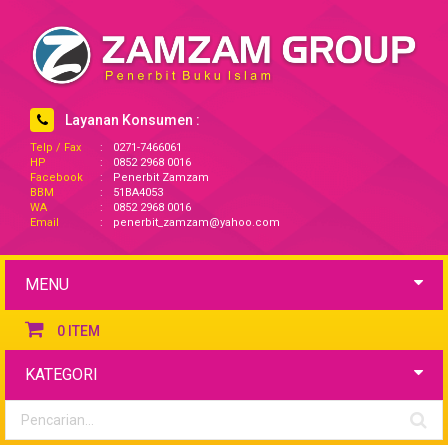
Layanan Konsumen :
Telp / Fax
:
0271-7466061
HP
:
0852 2968 0016
Facebook
:
Penerbit Zamzam
BBM
:
51BA4053
WA
:
0852 2968 0016
Email
:
penerbit_zamzam@yahoo.com
MENU
0
ITEM
KATEGORI