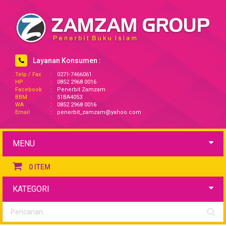
Layanan Konsumen :
Telp / Fax
:
0271-7466061
HP
:
0852 2968 0016
Facebook
:
Penerbit Zamzam
BBM
:
51BA4053
WA
:
0852 2968 0016
Email
:
penerbit_zamzam@yahoo.com
MENU
0
ITEM
KATEGORI