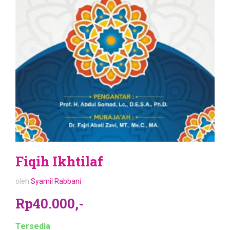
Fiqih Ikhtilaf
oleh
Syamil Rabbani
Rp40.000,-
Tersedia