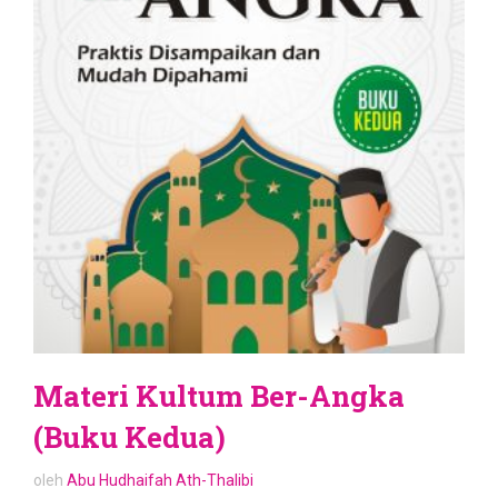
Materi Kultum Ber-Angka
(Buku Kedua)
oleh
Abu Hudhaifah Ath-Thalibi