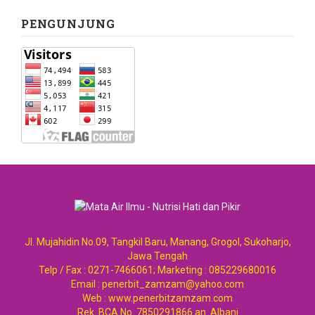
PENGUNJUNG
Jl. Mujahidin No.09, Tangkil Baru, Manang, Grogol, Sukoharjo,
Jawa Tengah
Telp / Fax : 0271-7466061; Marketing : 085229680016
Email : penerbit_zamzam@yahoo.com
Web : www.penerbitzamzam.com
Rek. BCA No. 7850291866 an. Albani