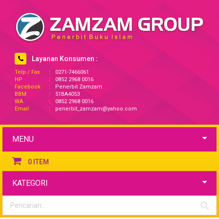
Layanan Konsumen :
Telp / Fax
:
0271-7466061
HP
:
0852 2968 0016
Facebook
:
Penerbit Zamzam
BBM
:
51BA4053
WA
:
0852 2968 0016
Email
:
penerbit_zamzam@yahoo.com
MENU
0
ITEM
KATEGORI