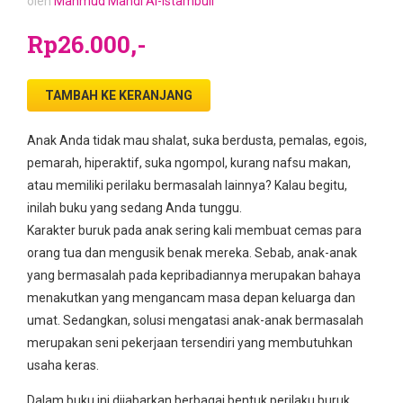
oleh
Mahmud Mahdi Al-Istambuli
Rp26.000,-
TAMBAH KE KERANJANG
Anak Anda tidak mau shalat, suka berdusta, pemalas, egois,
pemarah, hiperaktif, suka ngompol, kurang nafsu makan,
atau memiliki perilaku bermasalah lainnya? Kalau begitu,
inilah buku yang sedang Anda tunggu.
Karakter buruk pada anak sering kali membuat cemas para
orang tua dan mengusik benak mereka. Sebab, anak-anak
yang bermasalah pada kepribadiannya merupakan bahaya
menakutkan yang mengancam masa depan keluarga dan
umat. Sedangkan, solusi mengatasi anak-anak bermasalah
merupakan seni pekerjaan tersendiri yang membutuhkan
usaha keras.
Dalam buku ini dijabarkan berbagai bentuk perilaku buruk