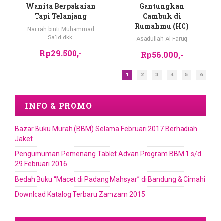
Wanita Berpakaian
Gantungkan
Tapi Telanjang
Cambuk di
Rumahmu (HC)
Naurah binti Muhammad
Sa'id dkk.
Asadullah Al-Faruq
Rp29.500,-
Rp56.000,-
1
2
3
4
5
6
INFO & PROMO
Bazar Buku Murah (BBM) Selama Februari 2017 Berhadiah
Jaket
Pengumuman Pemenang Tablet Advan Program BBM 1 s/d
29 Februari 2016
Bedah Buku “Macet di Padang Mahsyar” di Bandung & Cimahi
Download Katalog Terbaru Zamzam 2015