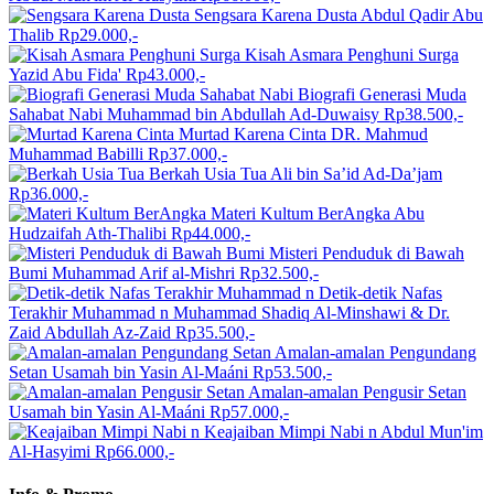
Sengsara Karena Dusta
Abdul Qadir Abu
Thalib
Rp29.000,-
Kisah Asmara Penghuni Surga
Yazid Abu Fida'
Rp43.000,-
Biografi Generasi Muda
Sahabat Nabi
Muhammad bin Abdullah Ad-Duwaisy
Rp38.500,-
Murtad Karena Cinta
DR. Mahmud
Muhammad Babilli
Rp37.000,-
Berkah Usia Tua
Ali bin Sa’id Ad-Da’jam
Rp36.000,-
Materi Kultum BerAngka
Abu
Hudzaifah Ath-Thalibi
Rp44.000,-
Misteri Penduduk di Bawah
Bumi
Muhammad Arif al-Mishri
Rp32.500,-
Detik-detik Nafas
Terakhir Muhammad n
Muhammad Shadiq Al-Minshawi & Dr.
Zaid Abdullah Az-Zaid
Rp35.500,-
Amalan-amalan Pengundang
Setan
Usamah bin Yasin Al-Maáni
Rp53.500,-
Amalan-amalan Pengusir Setan
Usamah bin Yasin Al-Maáni
Rp57.000,-
Keajaiban Mimpi Nabi n
Abdul Mun'im
Al-Hasyimi
Rp66.000,-