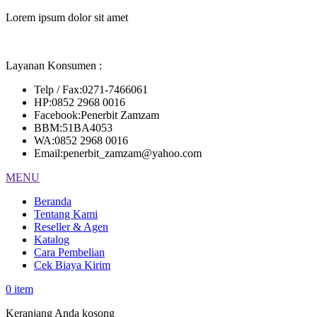
Lorem ipsum dolor sit amet
Layanan Konsumen :
Telp / Fax
:
0271-7466061
HP
:
0852 2968 0016
Facebook
:
Penerbit Zamzam
BBM
:
51BA4053
WA
:
0852 2968 0016
Email
:
penerbit_zamzam@yahoo.com
MENU
Beranda
Tentang Kami
Reseller & Agen
Katalog
Cara Pembelian
Cek Biaya Kirim
0
item
Keranjang Anda kosong